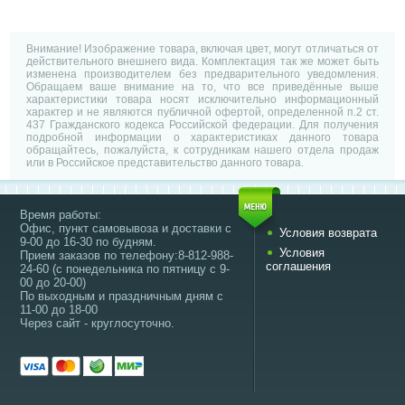
Внимание! Изображение товара, включая цвет, могут отличаться от
действительного внешнего вида. Комплектация так же может быть
изменена производителем без предварительного уведомления.
Обращаем ваше внимание на то, что все приведённые выше
характеристики товара носят исключительно информационный
характер и не являются публичной офертой, определенной п.2 ст.
437 Гражданского кодекса Российской федерации. Для получения
подробной информации о характеристиках данного товара
обращайтесь, пожалуйста, к сотрудникам нашего отдела продаж
или в Российское представительство данного товара.
Время работы:
Офис, пункт самовывоза и доставки с
Условия возврата
9-00 до 16-30 по будням.
Условия
Прием заказов по телефону:8-812-988-
соглашения
24-60 (с понедельника по пятницу с 9-
00 до 20-00)
По выходным и праздничным дням с
11-00 до 18-00
Через сайт - круглосуточно.