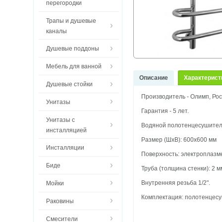
перегородки
Трапы и душевые
каналы
Душевые поддоны
Мебель для ванной
Описание
Характерист
Душевые стойки
Производитель - Олимп, Рос
Унитазы
Гарантия - 5 лет.
Унитазы с
Водяной полотенцесушитель
инсталляцией
Размер (ШхВ): 600х600 мм
Инсталляции
Поверхность: электроплазм
Биде
Труба (толщина стенки): 2 м
Внутренняя резьба 1/2".
Мойки
Комплектация: полотенцесуш
Раковины
Смесители