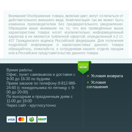
Внимание! Изображение товара, включая цвет, могут отличаться от
действительного внешнего вида. Комплектация так же может быть
изменена производителем без предварительного уведомления.
Обращаем ваше внимание на то, что все приведённые выше
характеристики товара носят исключительно информационный
характер и не являются публичной офертой, определенной п.2 ст.
437 Гражданского кодекса Российской федерации. Для получения
подробной информации о характеристиках данного товара
обращайтесь, пожалуйста, к сотрудникам нашего отдела продаж
или в Российское представительство данного товара.
Время работы:
Офис, пункт самовывоза и доставки с
Условия возврата
9-00 до 16-30 по будням.
Условия
Прием заказов по телефону:8-812-988-
соглашения
24-60 (с понедельника по пятницу с 9-
00 до 20-00)
По выходным и праздничным дням с
11-00 до 18-00
Через сайт - круглосуточно.