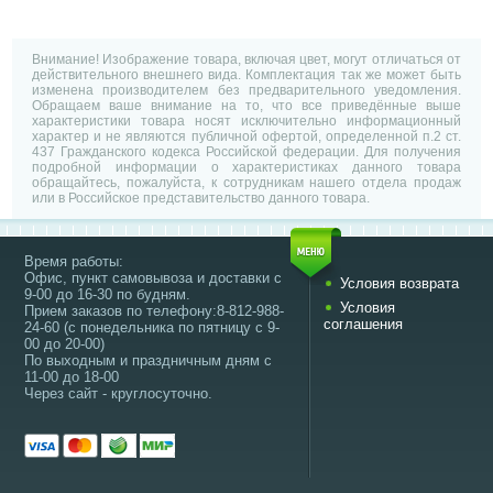
Внимание! Изображение товара, включая цвет, могут отличаться от
действительного внешнего вида. Комплектация так же может быть
изменена производителем без предварительного уведомления.
Обращаем ваше внимание на то, что все приведённые выше
характеристики товара носят исключительно информационный
характер и не являются публичной офертой, определенной п.2 ст.
437 Гражданского кодекса Российской федерации. Для получения
подробной информации о характеристиках данного товара
обращайтесь, пожалуйста, к сотрудникам нашего отдела продаж
или в Российское представительство данного товара.
Время работы:
Офис, пункт самовывоза и доставки с
Условия возврата
9-00 до 16-30 по будням.
Условия
Прием заказов по телефону:8-812-988-
соглашения
24-60 (с понедельника по пятницу с 9-
00 до 20-00)
По выходным и праздничным дням с
11-00 до 18-00
Через сайт - круглосуточно.