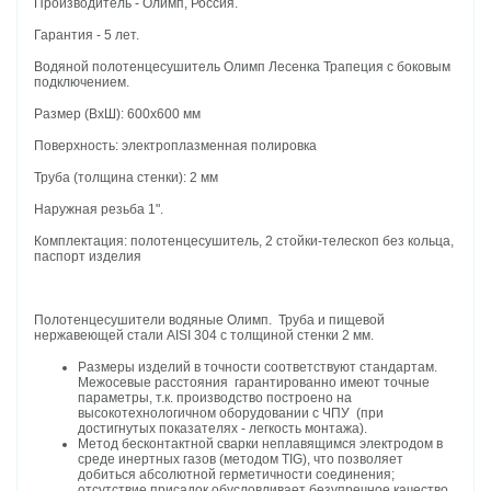
Производитель - Олимп, Россия.
Гарантия - 5 лет.
Водяной полотенцесушитель Олимп Лесенка Трапеция с боковым
подключением.
Размер (ВхШ): 600х600 мм
Поверхность: электроплазменная полировка
Труба (толщина стенки): 2 мм
Наружная резьба 1".
Комплектация: полотенцесушитель, 2 стойки-телескоп без кольца,
паспорт изделия
Полотенцесушители водяные Олимп. Труба и пищевой
нержавеющей стали AISI 304 с толщиной стенки 2 мм.
Размеры изделий в точности соответствуют стандартам.
Межосевые расстояния гарантированно имеют точные
параметры, т.к. производство построено на
высокотехнологичном оборудовании с ЧПУ (при
достигнутых показателях - легкость монтажа).
Метод бесконтактной сварки неплавящимся электродом в
среде инертных газов (методом TIG), что позволяет
добиться абсолютной герметичности соединения;
отсутствие присадок обусловливает безупречное качество