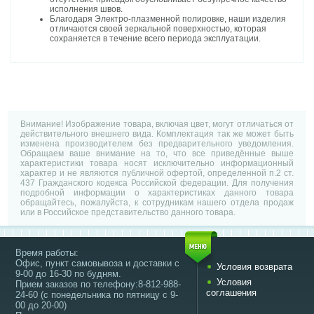
исполнения швов.
Благодаря Электро-плазменной полировке, наши изделия
отличаются своей зеркальной поверхностью, которая
сохраняется в течение всего периода эксплуатации.
Внимание! Изображение товара, включая цвет, могут отличаться от
действительного внешнего вида. Комплектация так же может быть
изменена производителем без предварительного уведомления.
Обращаем ваше внимание на то, что все приведённые выше
характеристики товара носят исключительно информационный
характер и не являются публичной офертой, определенной п.2 ст.
437 Гражданского кодекса Российской федерации. Для получения
подробной информации о характеристиках данного товара
обращайтесь, пожалуйста, к сотрудникам нашего отдела продаж
или в Российское представительство данного товара.
Время работы:
Офис, пункт самовывоза и доставки с
Условия возврата
9-00 до 16-30 по будням.
Условия
Прием заказов по телефону:8-812-988-
соглашения
24-60 (с понедельника по пятницу с 9-
00 до 20-00)