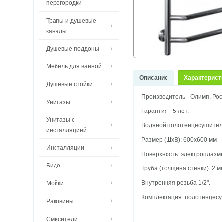
перегородки
Трапы и душевые
каналы
Душевые поддоны
Мебель для ванной
Описание
Характерист
Душевые стойки
Производитель - Олимп, Рос
Унитазы
Гарантия - 5 лет.
Унитазы с
Водяной полотенцесушитель
инсталляцией
Размер (ШхВ): 600х600 мм
Инсталляции
Поверхность: электроплазм
Биде
Труба (толщина стенки): 2 м
Внутренняя резьба 1/2".
Мойки
Комплектация: полотенцесуш
Раковины
Смесители