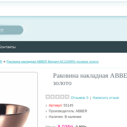
о!
Контакты
»
ER
Раковина накладная ABBER Bequem AC2106RG розовое золото
Раковина накладная ABB
золото
Отзывов: 0
Написать отзыв
|
Артикул:
55145
Производитель:
ABBER
Наличие:
В наличии
8 036р.