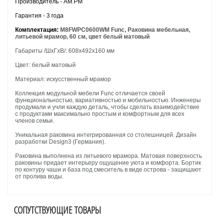
Производитель - AM.PM
Гарантия - 3 года
Комплектация:
M8FWPC0600WM Func, Раковина мебельная,
литьевой мрамор, 60 см, цвет белый матовый
Габариты /ШхГхВ/: 608х492х160 мм
Цвет: белый матовый
Материал: искусственный мрамор
Коллекция модульной мебели Func отличается своей
функциональностью, вариативностью и мобильностью. Инженеры
продумали и учли каждую деталь, чтобы сделать взаимодействие
с продуктами максимально простым и комфортным для всех
членов семьи.
Уникальная раковина интегрированная со столешницей. Дизайн
разработки Design3 (Германия).
Раковина выполнена из литьевого мрамора. Матовая поверхность
раковины придает интерьеру ощущение уюта и комфорта. Бортик
по контуру чаши и база под смеситель в виде острова - защищают
от пролива воды.
СОПУТСТВУЮЩИЕ ТОВАРЫ