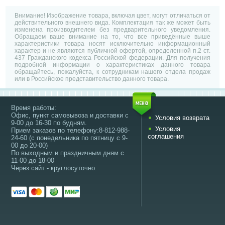
Внимание! Изображение товара, включая цвет, могут отличаться от
действительного внешнего вида. Комплектация так же может быть
изменена производителем без предварительного уведомления.
Обращаем ваше внимание на то, что все приведённые выше
характеристики товара носят исключительно информационный
характер и не являются публичной офертой, определенной п.2 ст.
437 Гражданского кодекса Российской федерации. Для получения
подробной информации о характеристиках данного товара
обращайтесь, пожалуйста, к сотрудникам нашего отдела продаж
или в Российское представительство данного товара.
Время работы:
Офис, пункт самовывоза и доставки с
Условия возврата
9-00 до 16-30 по будням.
Условия
Прием заказов по телефону:8-812-988-
соглашения
24-60 (с понедельника по пятницу с 9-
00 до 20-00)
По выходным и праздничным дням с
11-00 до 18-00
Через сайт - круглосуточно.