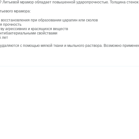
? Литьевой мрамор обладает повышенной ударопрочностью. Толщина стенок в
тьевого мрамора:
 восстановления при образовании царапин или сколов
я прочность
тву агрессивних и красящихся веществ
антибактериальными свойствами
5 лет
о удаляются с помощью мягкой ткани и мыльного раствора. Возможно примене