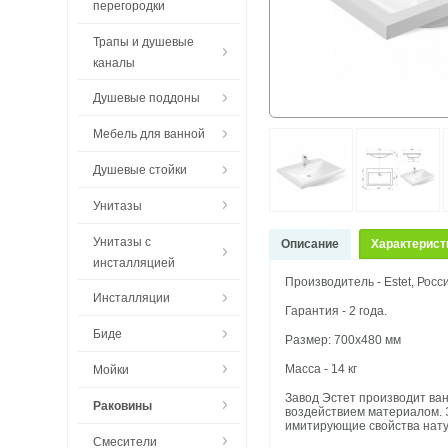
перегородки
Трапы и душевые
каналы
Душевые поддоны
Мебель для ванной
Душевые стойки
Унитазы
Унитазы с
Описание
Характерист
инсталляцией
Производитель - Estet, Росс
Инсталляции
Гарантия - 2 года.
Биде
Размер: 700х480 мм
Масса - 14 кг
Мойки
Завод Эстет производит ва
Раковины
воздействием материалом. 
имитирующие свойства нату
Смесители