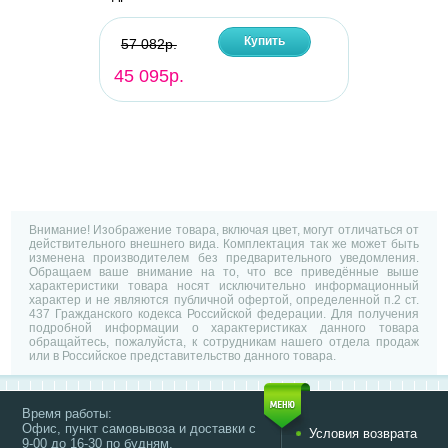
Купить
57 082р.
45 095р.
Внимание! Изображение товара, включая цвет, могут отличаться от
действительного внешнего вида. Комплектация так же может быть
изменена производителем без предварительного уведомления.
Обращаем ваше внимание на то, что все приведённые выше
характеристики товара носят исключительно информационный
характер и не являются публичной офертой, определенной п.2 ст.
437 Гражданского кодекса Российской федерации. Для получения
подробной информации о характеристиках данного товара
обращайтесь, пожалуйста, к сотрудникам нашего отдела продаж
или в Российское представительство данного товара.
Время работы:
Офис, пункт самовывоза и доставки с
Условия возврата
9-00 до 16-30 по будням.