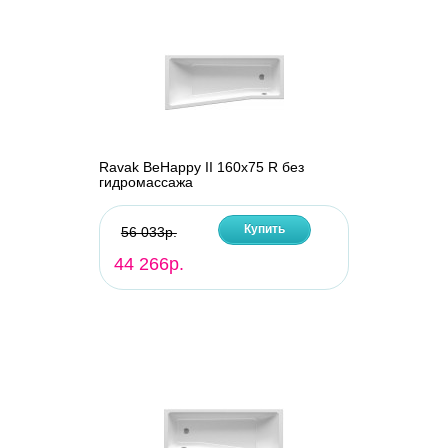
Ravak BeHappy II 160х75 R без
гидромассажа
Купить
56 033р.
44 266р.