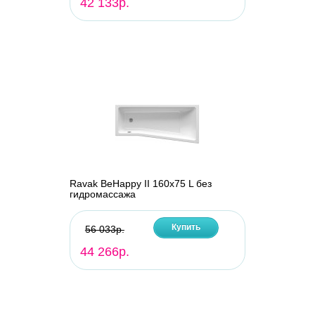
42 133р.
Ravak BeHappy II 160х75 L без
гидромассажа
Купить
56 033р.
44 266р.