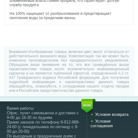
алюминиевый влагостойкий профиль, что гарантирует долгую
службу продукта.
На 100% защищает от разбрызгивания и предотвращает
скопление воды за пределами ванны
Внимание! Изображение товара, включая цвет, могут отличаться от
действительного внешнего вида. Комплектация так же может быть
изменена производителем без предварительного уведомления.
Обращаем ваше внимание на то, что все приведённые выше
характеристики товара носят исключительно информационный
характер и не являются публичной офертой, определенной п.2 ст.
437 Гражданского кодекса Российской федерации. Для получения
подробной информации о характеристиках данного товара
обращайтесь, пожалуйста, к сотрудникам нашего отдела продаж
или в Российское представительство данного товара.
Время работы:
Офис, пункт самовывоза и доставки с
Условия возврата
9-00 до 16-30 по будням.
Условия
Прием заказов по телефону:8-812-988-
соглашения
24-60 (с понедельника по пятницу с 9-
00 до 20-00)
По выходным и праздничным дням с