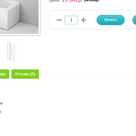
Цена:
24 890р.
ики
Отзывы (0)
мм
й