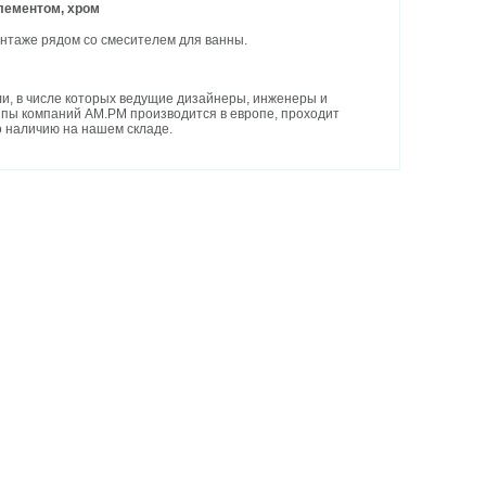
лементом, хром
онтаже рядом со смесителем для ванны.
и, в числе которых ведущие дизайнеры, инженеры и
уппы компаний AM.PM производится в европе, проходит
о наличию на нашем складе.