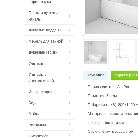
перегородки
Трапы и душевые
каналы
Душевые поддоны
Мебель для ванной
Душевые стойки
Унитазы
Унитазы с
Описание
Характерист
инсталляцией
Производитель: Am.Pm
Инсталляции
Гарантия: 3 года
Биде
Габариты (ШхВ): 800х1400 
Материал: стекло, алюмини
Мойки
Цвет профиля: хром
Раковины
Стекло: 6 мм, прозрачное
Смесители