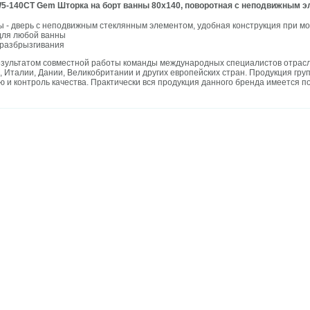
-140CT Gem Шторка на борт ванны 80х140, поворотная с неподвижным э
ы - дверь с неподвижным стеклянным элементом, удобная конструкция при м
для любой ванны
 разбрызгивания
зультатом совместной работы команды международных специалистов отрасл
 Италии, Дании, Великобритании и других европейских стран. Продукция гр
 и контроль качества. Практически вся продукция данного бренда имеется п