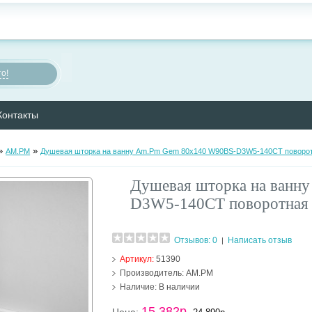
о!
Контакты
»
»
AM.PM
Душевая шторка на ванну Am.Pm Gem 80х140 W90BS-D3W5-140CT поворо
Душевая шторка на ванн
D3W5-140CT поворотная
Отзывов: 0
Написать отзыв
|
Артикул:
51390
Производитель:
AM.PM
Наличие:
В наличии
15 382р.