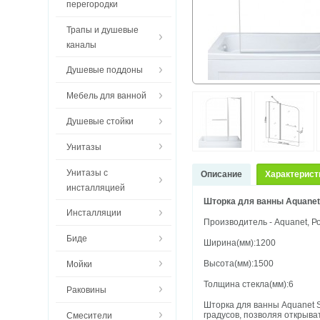
перегородки
Трапы и душевые
каналы
Душевые поддоны
Мебель для ванной
Душевые стойки
Унитазы
Унитазы с
Описание
Характерист
инсталляцией
Шторка для ванны Aquanet 
Инсталляции
Производитель - Aquanet, Р
Биде
Ширина(мм):1200
Высота(мм):1500
Мойки
Толщина стекла(мм):6
Раковины
Шторка для ванны Aquanet 
градусов, позволяя открыва
Смесители