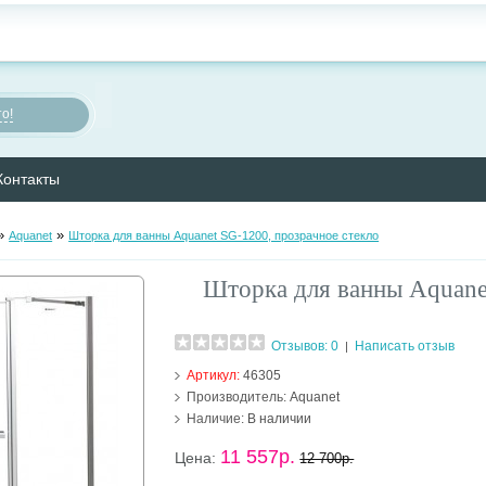
о!
Контакты
»
»
Aquanet
Шторка для ванны Aquanet SG-1200, прозрачное стекло
Шторка для ванны Aquane
Отзывов: 0
Написать отзыв
|
Артикул:
46305
Производитель:
Aquanet
Наличие:
В наличии
11 557р.
Цена:
12 700р.