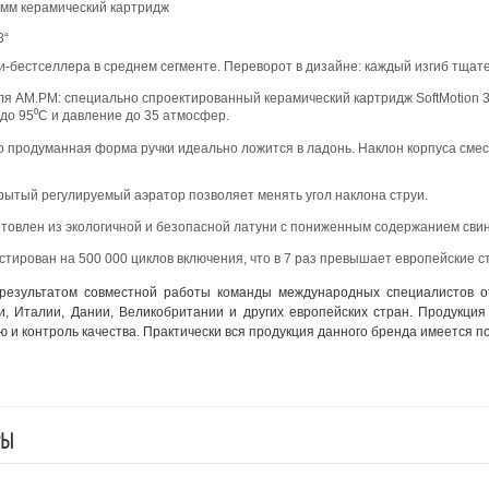
5 мм керамический картридж
8“
и-бестселлера в среднем сегменте. Переворот в дизайне: каждый изгиб тщат
ля АМ.РМ: специально спроектированный керамический картридж SoftMotion 
до 95⁰С и давление до 35 атмосфер.
о продуманная форма ручки идеально ложится в ладонь. Наклон корпуса сме
рытый регулируемый аэратор позволяет менять угол наклона струи.
отовлен из экологичной и безопасной латуни с пониженным содержанием сви
тирован на 500 000 циклов включения, что в 7 раз превышает европейские с
результатом совместной работы команды международных специалистов от
и, Италии, Дании, Великобритании и других европейских стран. Продукци
 и контроль качества. Практически вся продукция данного бренда имеется п
РЫ