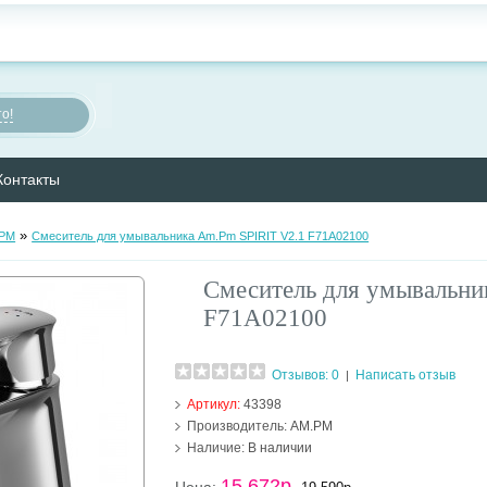
о!
Контакты
»
.PM
Смеситель для умывальника Am.Pm SPIRIT V2.1 F71A02100
Смеситель для умывальни
F71A02100
Отзывов: 0
Написать отзыв
|
Артикул:
43398
Производитель:
AM.PM
Наличие:
В наличии
15 672р.