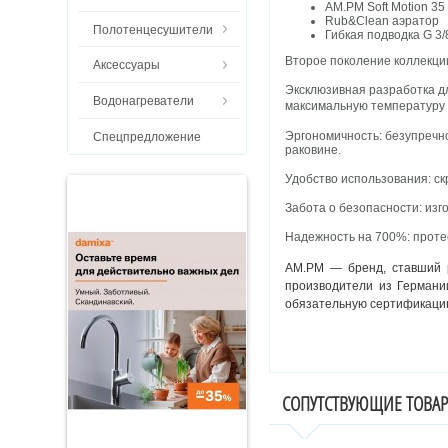
AM.PM Soft Motion 3
Rub&Clean аэратор
Полотенцесушители
Гибкая подводка G 3/
Второе поколение коллекци
Аксессуары
Эксклюзивная разработка д
Водонагреватели
максимальную температуру 
Эргономичность: безупречн
Спецпредложение
раковине.
Удобство использования: ск
Забота о безопасности: изг
Надежность на 700%: протес
AM.PM — бренд, ставший 
производители из Германи
обязательную сертификацию
СОПУТСТВУЮЩИЕ ТОВА