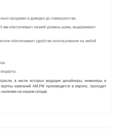
ельно продуман и доведен до совершенства.
35 мм обеспечивает низкий уровень шума, выдерживает
сителя обеспечивает удобство использования на любой
нца.
тандарты.
расли, в числе которых ведущие дизайнеры, инженеры и
я группы компаний AM.PM производится в европе, проходит
о наличию на нашем складе.