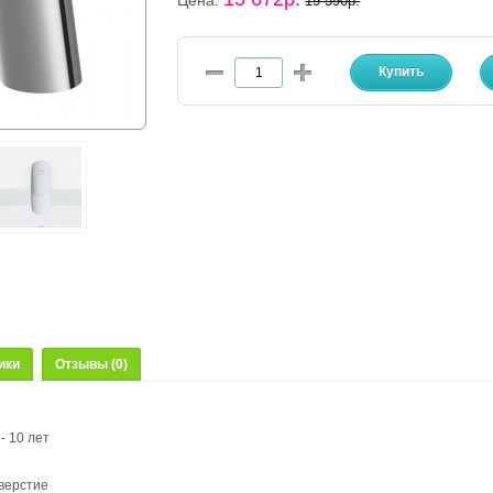
Цена:
19 590р.
ики
Отзывы (0)
- 10 лет
тверстие