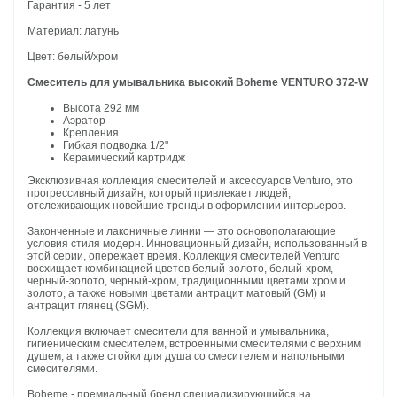
Гарантия - 5 лет
Материал: латунь
Цвет: белый/хром
Смеситель для умывальника высокий Boheme VENTURO 372-W
Высота 292 мм
Аэратор
Крепления
Гибкая подводка 1/2"
Керамический картридж
Эксклюзивная коллекция смесителей и аксессуаров Venturo, это
прогрессивный дизайн, который привлекает людей,
отслеживающих новейшие тренды в оформлении интерьеров.
Законченные и лаконичные линии — это основополагающие
условия стиля модерн. Инновационный дизайн, использованный в
этой серии, опережает время. Коллекция смесителей Venturo
восхищает комбинацией цветов белый-золото, белый-хром,
черный-золото, черный-хром, традиционными цветами хром и
золото, а также новыми цветами антрацит матовый (GM) и
антрацит глянец (SGM).
Коллекция включает смесители для ванной и умывальника,
гигиеническим смесителем, встроенными смесителями с верхним
душем, а также стойки для душа со смесителем и напольными
смесителями.
Boheme - премиальный бренд специализирующийся на