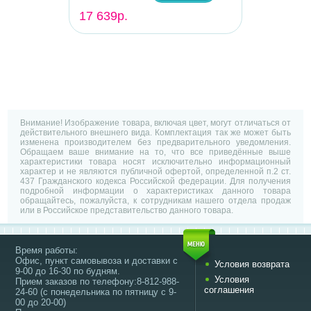
17 639р.
Внимание! Изображение товара, включая цвет, могут отличаться от
действительного внешнего вида. Комплектация так же может быть
изменена производителем без предварительного уведомления.
Обращаем ваше внимание на то, что все приведённые выше
характеристики товара носят исключительно информационный
характер и не являются публичной офертой, определенной п.2 ст.
437 Гражданского кодекса Российской федерации. Для получения
подробной информации о характеристиках данного товара
обращайтесь, пожалуйста, к сотрудникам нашего отдела продаж
или в Российское представительство данного товара.
Время работы:
Офис, пункт самовывоза и доставки с
Условия возврата
9-00 до 16-30 по будням.
Условия
Прием заказов по телефону:8-812-988-
соглашения
24-60 (с понедельника по пятницу с 9-
00 до 20-00)