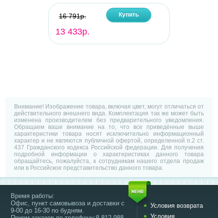
Купить
16 791р.
13 433р.
Внимание! Изображение товара, включая цвет, могут отличаться от
действительного внешнего вида. Комплектация так же может быть
изменена производителем без предварительного уведомления.
Обращаем ваше внимание на то, что все приведённые выше
характеристики товара носят исключительно информационный
характер и не являются публичной офертой, определенной п.2 ст.
437 Гражданского кодекса Российской федерации. Для получения
подробной информации о характеристиках данного товара
обращайтесь, пожалуйста, к сотрудникам нашего отдела продаж
или в Российское представительство данного товара.
Время работы:
Офис, пункт самовывоза и доставки с
Условия возврата
9-00 до 16-30 по будням.
Условия
Прием заказов по телефону:8-812-988-