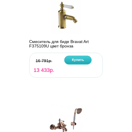
Смеситель для биде Bravat Art
F375109U цвет бронза
Купить
16 791р.
13 433р.