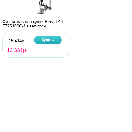
Смеситель для кухни Bravat Art
F775109C-1 цвет хром
Купить
15 414р.
12 331р.