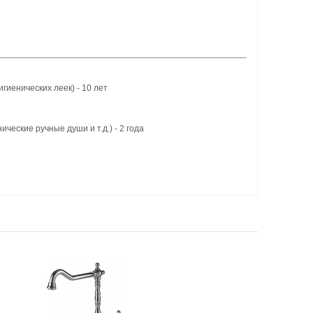
гиенических леек) - 10 лет
еские ручные души и т.д.) - 2 года