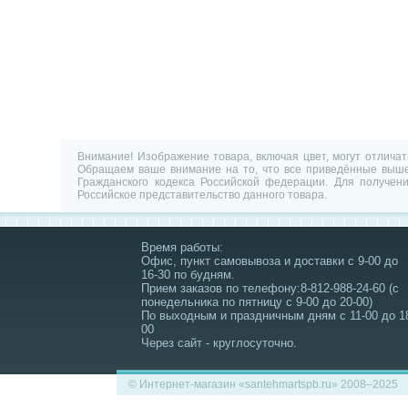
Внимание! Изображение товара, включая цвет, могут отлича
Обращаем ваше внимание на то, что все приведённые выше 
Гражданского кодекса Российской федерации. Для получен
Российское представительство данного товара.
Время работы:
Офис, пункт самовывоза и доставки с 9-00 до
16-30 по будням.
Прием заказов по телефону:8-812-988-24-60 (с
понедельника по пятницу с 9-00 до 20-00)
По выходным и праздничным дням с 11-00 до 1
00
Через сайт - круглосуточно.
© Интернет-магазин «santehmartspb.ru» 2008–2025