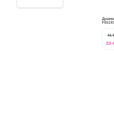
Душева
F65193
41 
33 