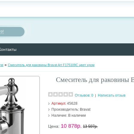
о!
Контакты
»
vat
Смеситель для раковины Bravat Art F175109C цвет хром
Смеситель для раковины B
Отзывов: 0
Написать отзыв
|
Артикул:
45628
Производитель:
Bravat
Наличие:
В наличии
10 878р.
Цена:
13 597р.