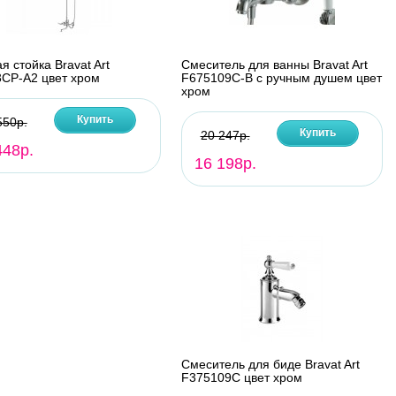
я стойка Bravat Art
Смеситель для ванны Bravat Art
CP-A2 цвет хром
F675109C-B с ручным душем цвет
хром
Купить
550р.
Купить
20 247р.
448р.
16 198р.
Смеситель для биде Bravat Art
F375109C цвет хром