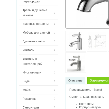
перегородки
Трапы и душевые
каналы
Душевые поддоны
Мебель для ванной
Душевые стойки
Унитазы
Унитазы с
инсталляцией
Инсталляции
Описание
Характерист
Биде
Производитель - Bravat
Мойки
Смеситель для раковины.
Раковины
Цвет хром
Корпус - латунь
Смесители