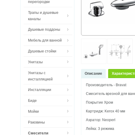
перегородки
Трапы и душевые
каналы
Душевые поддоны
Мебель для ванной
Душевые стойки
Унитазы
Унитазы с
Описание
Характерист
инсталляцией
Производитель - Bravat
Инсталляции
Смеситель врезной для ванн
Биде
Покрытие Хром
Картридж: Kerox 40 мм
Мойки
Аэратор: Neoperl
Раковины
Лейка: 3 режима
Смесители