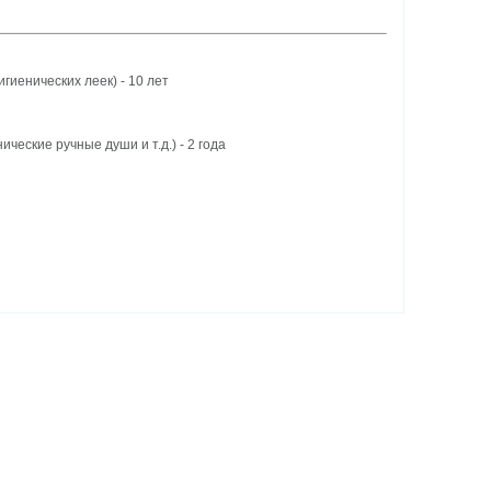
гиенических леек) - 10 лет
еские ручные души и т.д.) - 2 года