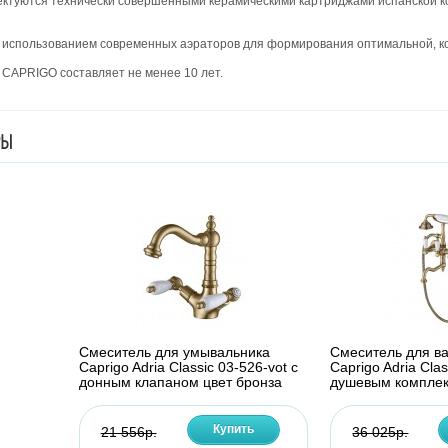
ктуются технически совершенными керамическими картриджами испанской к
 использованием современных аэраторов для формирования оптимальной, к
APRIGO составляет не менее 10 лет.
РЫ
Смеситель для умывальника
Смеситель для в
Caprigo Adria Classic 03-526-vot с
Caprigo Adria Clas
донным клапаном цвет бронза
душевым комплек
Купить
21 556р.
36 025р.