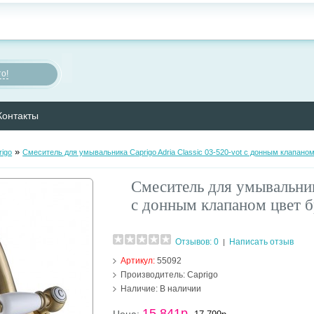
о!
Контакты
»
rigo
Смеситель для умывальника Caprigo Adria Classic 03-520-vot с донным клапаном
Смеситель для умывальника
с донным клапаном цвет б
Отзывов: 0
Написать отзыв
|
Артикул:
55092
Производитель:
Caprigo
Наличие:
В наличии
15 841р.