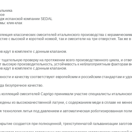
альника
ное
идж испанской компании SEDAL
мы: клик-клак
 коллекция классических смесителей итальянского производства с керамически
стие с высокой и короткой ножкой, так и смесители на три отверстия. Так же
в идут в комплекте с донным клапаном.
 тщательную проверку на протяжении всего производственного цикла, и отв
т высокую производительность, устойчивость к неблагоприятным факторам вн
в идут в комплекте с донным клапаном.
жности и качеству соответствуют европейским и российским стандартам и уд
гда безупречное качество.
 коллекций смесителей Caprigo принимали участие специалисты итальянског
едены из высококачественной латуни, с содержанием меди в сплаве не мене
я технология литья под давлением и автоматическая роботизированная поли
крытие создается при полноценной, трехступенчатой гальванизации заготов