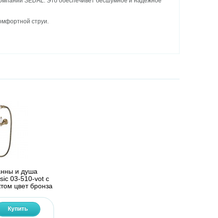
омпании SEDAL. Это обеспечивет бесшумное и надежное
омфортной струи.
анны и душа
sic 03-510-vot с
том цвет бронза
Купить