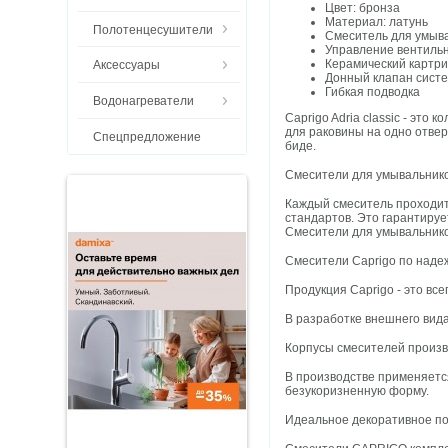
Цвет: бронза
Материал: латунь
Полотенцесушители
Смеситель для умыв
Управление вентиль
Керамический картр
Аксессуары
Донный клапан систе
Гибкая подводка
Водонагреватели
Caprigo Adria classic - это
для раковины на одно отвер
Спецпредложение
биде.
Смесители для умывальнико
Каждый смеситель проходит
стандартов. Это гарантируе
Смесители для умывальнико
Смесители Caprigo по наде
Продукция Caprigo - это все
В разработке внешнего вида
Корпусы смесителей произв
В производстве применяетс
безукоризненную форму.
Идеальное декоративное по