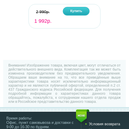
Купить
2 990р.
1 992р.
Внимание! Изображение товара, включая цвет, могут отличаться от
действительного внешнего вида. Комплектация так же может быть
изменена производителем без предварительного уведомления.
Обращаем ваше внимание на то, что все приведённые выше
характеристики товара носят исключительно информационный
характер и не являются публичной офертой, определенной п.2 ст.
437 Гражданского кодекса Российской федерации. Для получения
подробной информации о характеристиках данного товара
обращайтесь, пожалуйста, к сотрудникам нашего отдела продаж
или в Российское представительство данного товара.
Время работы:
Офис, пункт самовывоза и доставки с
Условия возврата
9-00 до 16-30 по будням.