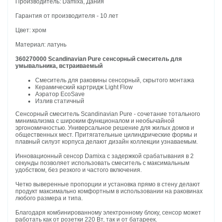
Производитель: Damixa, Дания
Гарантия от производителя - 10 лет
Цвет: хром
Материал: латунь
360270000 Scandinavian Pure сенсорный смеситель для
умывальника, встраиваемый
Смеситель для раковины сенсорный, скрытого монтажа
Керамический картридж Light Flow
Аэратор EcoSave
Излив статичный
Сенсорный смеситель Scandinavian Pure - сочетание тотального
минимализма с широким функционалом и необычайной
эргономичностью. Универсальное решение для жилых домов и
общественных мест. Притягательные цилиндрические формы и
плавный силуэт корпуса делают дизайн коллекции узнаваемым.
Инновационный сенсор Damixa с задержкой срабатывания в 2
секунды позволяет использовать смеситель с максимальным
удобством, без резкого и частого включения.
Четко выверенные пропорции и установка прямо в стену делают
продукт максимально комфортным в использовании на раковинах
любого размера и типа.
Благодаря комбинированному электронному блоку, сенсор может
работать как от розетки 220 Вт, так и от батареек.