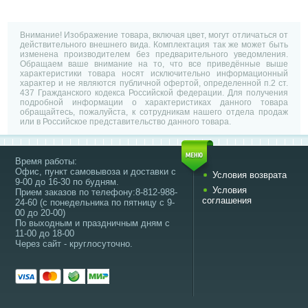
Внимание! Изображение товара, включая цвет, могут отличаться от
действительного внешнего вида. Комплектация так же может быть
изменена производителем без предварительного уведомления.
Обращаем ваше внимание на то, что все приведённые выше
характеристики товара носят исключительно информационный
характер и не являются публичной офертой, определенной п.2 ст.
437 Гражданского кодекса Российской федерации. Для получения
подробной информации о характеристиках данного товара
обращайтесь, пожалуйста, к сотрудникам нашего отдела продаж
или в Российское представительство данного товара.
Время работы:
Офис, пункт самовывоза и доставки с
Условия возврата
9-00 до 16-30 по будням.
Условия
Прием заказов по телефону:8-812-988-
соглашения
24-60 (с понедельника по пятницу с 9-
00 до 20-00)
По выходным и праздничным дням с
11-00 до 18-00
Через сайт - круглосуточно.