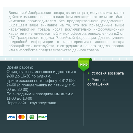
Внимание! Изображение товара, включая цвет, могут отличаться от
действительного внешнего вида. Комплектация так же может быть
изменена производителем без предварительного уведомления.
Обращаем ваше внимание на то, что все приведённые выше
характеристики товара носят исключительно информационный
характер и не являются публичной офертой, определенной п.2 ст.
437 Гражданского кодекса Российской федерации. Для получения
подробной информации о характеристиках данного товара
обращайтесь, пожалуйста, к сотрудникам нашего отдела продаж
или в Российское представительство данного товара.
Время работы:
Офис, пункт самовывоза и доставки с
Условия возврата
9-00 до 16-30 по будням.
Условия
Прием заказов по телефону:8-812-988-
соглашения
24-60 (с понедельника по пятницу с 9-
00 до 20-00)
По выходным и праздничным дням с
11-00 до 18-00
Через сайт - круглосуточно.