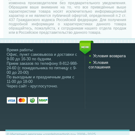
изменена производителем без предварительного уведомления.
Обращаем ваше внимание на то, что все приведённые выше
характеристики товара носят исключительно информационный
характер и не являются публичной офертой, определенной п.2 ст.
437 Гражданского кодекса Российской федерации. Для получения
подробной информации о характеристиках данного товара
обращайтесь, пожалуйста, к сотрудникам нашего отдела продаж
или в Российское представительство данного товара.
Время работы:
Офис, пункт самовывоза и доставки с
Условия возврата
9-00 до 16-30 по будням.
Условия
Прием заказов по телефону:8-812-988-
соглашения
24-60 (с понедельника по пятницу с 9-
00 до 20-00)
По выходным и праздничным дням с
11-00 до 18-00
Через сайт - круглосуточно.
© Интернет-магазин «santehmartspb.ru» 2008–2025