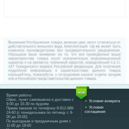
Внимание! Изображение товара, включая цвет, могут отличаться от
действительного внешнего вида. Комплектация так же может быть
изменена производителем без предварительного уведомления.
Обращаем ваше внимание на то, что все приведённые выше
характеристики товара носят исключительно информационный
характер и не являются публичной офертой, определенной п.2 ст.
437 Гражданского кодекса Российской федерации. Для получения
подробной информации о характеристиках данного товара
обращайтесь, пожалуйста, к сотрудникам нашего отдела продаж
или в Российское представительство данного товара.
Время работы:
Офис, пункт самовывоза и доставки с
Условия возврата
9-00 до 16-30 по будням.
Условия
Прием заказов по телефону:8-812-988-
соглашения
24-60 (с понедельника по пятницу с 9-
00 до 20-00)
По выходным и праздничным дням с
11-00 до 18-00