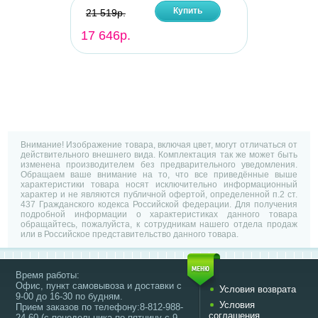
Купить
21 519р.
17 646р.
Внимание! Изображение товара, включая цвет, могут отличаться от
действительного внешнего вида. Комплектация так же может быть
изменена производителем без предварительного уведомления.
Обращаем ваше внимание на то, что все приведённые выше
характеристики товара носят исключительно информационный
характер и не являются публичной офертой, определенной п.2 ст.
437 Гражданского кодекса Российской федерации. Для получения
подробной информации о характеристиках данного товара
обращайтесь, пожалуйста, к сотрудникам нашего отдела продаж
или в Российское представительство данного товара.
Время работы:
Офис, пункт самовывоза и доставки с
Условия возврата
9-00 до 16-30 по будням.
Условия
Прием заказов по телефону:8-812-988-
соглашения
24-60 (с понедельника по пятницу с 9-