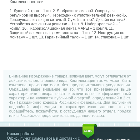
Комплект поставки:
1. Душевой трап – 1 шт. 2. S-образные сифон3. Опоры для
регулировчки высоты4. Переходник с уплотнительной резинкой5.
Грязеулоавливающая сеточка6. Сухой затвор7. Дизайн вставка8.
Устройство для снятия решетки – 1 шт. 9. Набор крепежей – 1
компл. 10. Гидроизоляционная лента MAPEI – 1 компл. 11.
Защитный элемент на время монтажа – 1 шт. 12. Инструкция по
монтажу – 1 шт. 13. Гарантийный талон – 1 шт. 14. Упаковка – 1 шт.
Внимание! Изображение товара, включая цвет, могут отличаться от
действительного внешнего вида. Комплектация так же может быть
изменена производителем без предварительного уведомления.
Обращаем ваше внимание на то, что все приведённые выше
характеристики товара носят исключительно информационный
характер и не являются публичной офертой, определенной п.2 ст.
437 Гражданского кодекса Российской федерации. Для получения
подробной информации о характеристиках данного товара
обращайтесь, пожалуйста, к сотрудникам нашего отдела продаж
или в Российское представительство данного товара.
Время работы:
Офис, пункт самовывоза и доставки с
Условия возврата