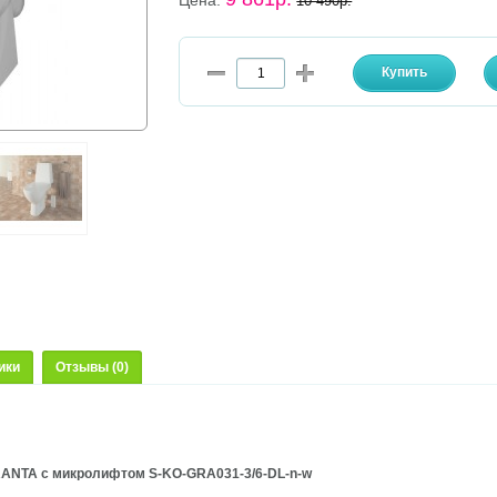
Цена:
10 490р.
ики
Отзывы (0)
GRANTA с микролифтом S-KO-GRA031-3/6-DL-n-w