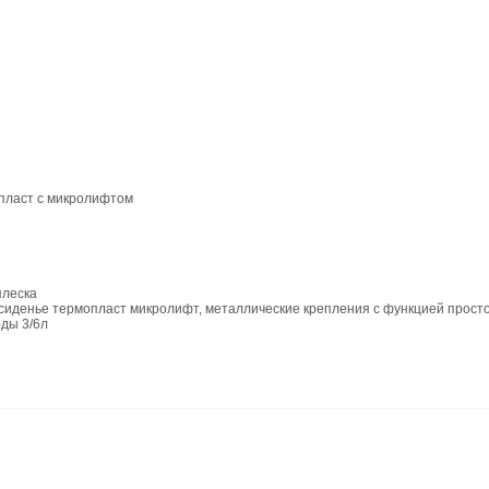
опласт с микролифтом
плеска
сиденье термопласт микролифт, металлические крепления с функцией прост
ды 3/6л