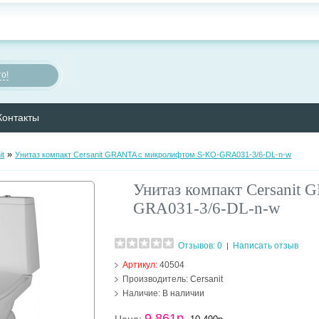
о!
Контакты
»
it
Унитаз компакт Cersanit GRANTA с микролифтом S-KO-GRA031-3/6-DL-n-w
Унитаз компакт Cersanit
GRA031-3/6-DL-n-w
Отзывов: 0
Написать отзыв
|
Артикул:
40504
Производитель:
Cersanit
Наличие:
В наличии
9 861р.