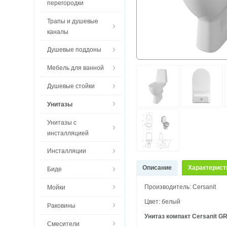
перегородки
Трапы и душевые
каналы
Душевые поддоны
Мебель для ванной
Душевые стойки
Унитазы
Унитазы с
инсталляцией
Инсталляции
Описание
Характерист
Биде
Производитель: Cersanit
Мойки
Цвет: белый
Раковины
Унитаз компакт Cersanit 
Смесители