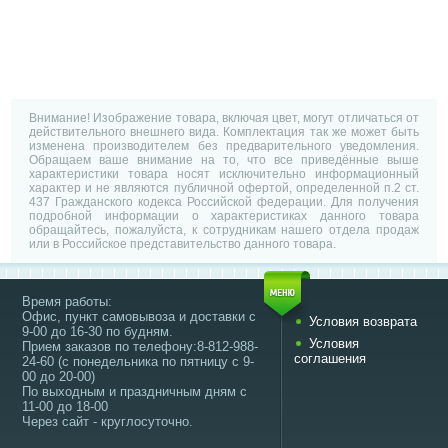
Внимание! Изображение товара, включая цвет, могут отличаться от
действительного внешнего вида. Комплектация так же может быть
изменена производителем без предварительного уведомления.
Обращаем ваше внимание на то, что все приведённые выше
характеристики товара носят исключительно информационный
характер и не являются публичной офертой, определенной п.2 ст.
437 Гражданского кодекса Российской федерации. Для получения
подробной информации о характеристиках данного товара
обращайтесь, пожалуйста, к сотрудникам нашего отдела продаж
или в Российское представительство данного товара.
Время работы:
Офис, пункт самовывоза и доставки с
Условия возврата
9-00 до 16-30 по будням.
Условия
Прием заказов по телефону:8-812-988-
соглашения
24-60 (с понедельника по пятницу с 9-
00 до 20-00)
По выходным и праздничным дням с
11-00 до 18-00
Через сайт - круглосуточно.