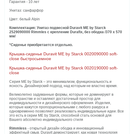
Гарантия - 10 лет
Унитаз: санфарфор
Цвет: белый Alpin
Комплектация:
Унитаз подвесной Duravit ME by Starck
2529090000 Rimmles с крепление Durafix, без ободка /370 х 570
мм/
*Сиденье приобретается отдельно.
Крышка-сиденье Duravit ME by Starck 0020090000 soft-
close быстросьемное
Крышка-сиденье Duravit ME by Starck 0020190000 soft-
close
Серия ME by Starck – это минимализм, функциональность и
ясность. Дизайнерский подход, над которым не властно время.
Великолепно задуманные формы, которые не доминируют в
пространстве и оставляют достаточный простор для
индивидуальности и дизайнерского оформления. Изделия,
которые кажутся пропорциональными с любого ракурса и
одновременно позволяют реализовать индивидуальные идеи. Все
это есть в серии ME by Starck, способной стать основой для
Вашего абсолютно индивидуального стиля
Rimmless
- открытый дизайн ободка и инновационный
эффектный смыв. Duravit демонстрирует, как новая технология