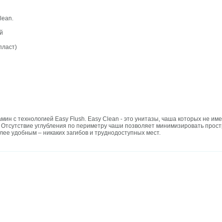
lean.
ый
пласт)
ин с технологией Easy Flush. Easy Clean - это унитазы, чаша которых не и
. Отсутствие углубления по периметру чаши позволяет минимизировать прост
ее удобным – никаких загибов и труднодоступных мест.