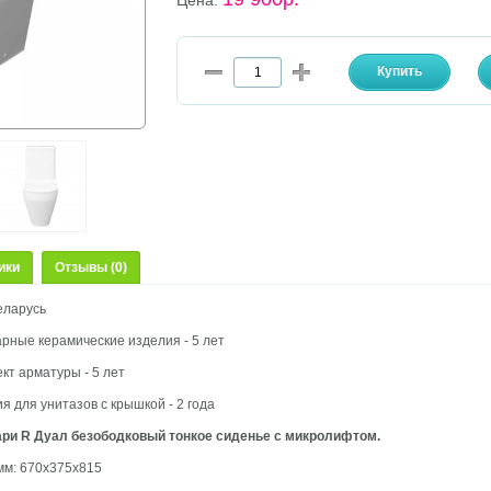
Цена:
ики
Отзывы (0)
еларусь
рные керамические изделия - 5 лет
кт арматуры - 5 лет
я для унитазов с крышкой - 2 года
ари R Дуал безободковый тонкое сиденье с микролифтом.
мм: 670х375х815