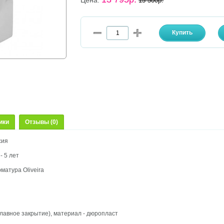
Цена:
15 500р.
ики
Отзывы (0)
сия
- 5 лет
рматура
Oliveira
(плавное закрытие), материал - дюропласт