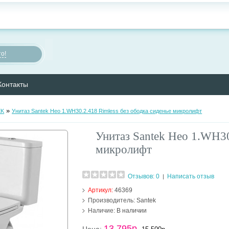
о!
Контакты
»
EK
Унитаз Santek Нео 1.WH30.2.418 Rimless без ободка сиденье микролифт
Унитаз Santek Нео 1.WH30
микролифт
Отзывов: 0
Написать отзыв
|
Артикул:
46369
Производитель:
Santek
Наличие:
В наличии
13 795р.