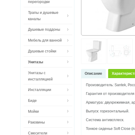
перегородки
Трапы и душевые
каналы
Душевые поддоны
Мебель для ванной
Душевые стойки
Унитазы
Унитазы с
Описание
Характерист
инсталляцией
Производитель: Santek, Рос
Инсталляции
Гарантия от производителя 
Биде
Арматура:
двухрежимная, а
Выпуск: горизонтальный.
Мойки
Система антивсплеск.
Раковины
Тонкое сиденье Soft Close 
Смесители