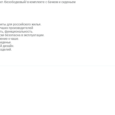
кт /безободковый/ в комплекте с бачком и сиденьем
иты для российского жилья.
учших производителей
сть, функциональность.
ски безопасна в эксплуатации.
ение к чаше.
сиденье.
й дизайн.
изделий.