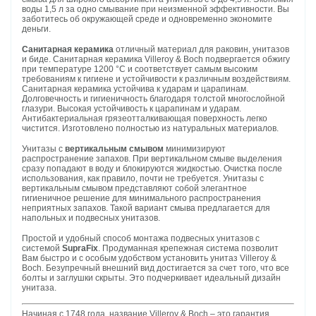
воды 1,5 л за одно смывание при неизменной эффективности. Вы
заботитесь об окружающей среде и одновременно экономите
деньги.
Санитарная керамика
отличный материал для раковин, унитазов
и биде. Санитарная керамика Villeroy & Boch подвергается обжигу
при температуре 1200 °C и соответствует самым высоким
требованиям к гигиене и устойчивости к различным воздействиям.
Санитарная керамика устойчива к ударам и царапинам.
Долговечность и гигиеничность благодаря толстой многослойной
глазури. Высокая устойчивость к царапинам и ударам.
Антибактериальная грязеотталкивающая поверхность легко
чистится. Изготовлено полностью из натуральных материалов.
Унитазы с
вертикальным смывом
минимизируют
распространение запахов. При вертикальном смыве выделения
сразу попадают в воду и блокируются жидкостью. Очистка после
использования, как правило, почти не требуется. Унитазы с
вертикальным смывом представляют собой элегантное
гигиеничное решение для минимального распространения
неприятных запахов. Такой вариант смыва предлагается для
напольных и подвесных унитазов.
Простой и удобный способ монтажа подвесных унитазов с
системой
SupraFix
. Продуманная крепежная система позволит
Вам быстро и с особым удобством установить унитаз Villeroy &
Boch. Безупречный внешний вид достигается за счет того, что все
болты и заглушки скрыты. Это подчеркивает идеальный дизайн
унитаза.
Начиная с 1748 года, название Villeroy & Boch – это гарантия