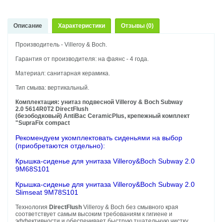
Описание
Характеристики
Отзывы (0)
Производитель - Villeroy & Boch.
Гарантия от производителя: на фаянс - 4 года.
Материал: санитарная керамика.
Тип смыва: вертикальный.
Комплектация: унитаз подвесной Villeroy & Boch Subway
2.0 5614R0T2 DirectFlush
(безободковый) AntiBac
CeramicPlus, крепежный комплект
"SupraFix compact
Рекомендуем укомплектовать сиденьями на выбор
(приобретаются отдельно):
Крышка-сиденье для унитаза Villeroy&Boch Subway 2.0
9M68S101
Крышка-сиденье для унитаза Villeroy&Boch Subway 2.0
Slimseat 9M78S101
Технология
DirectFlush
Villeroy & Boch без смывного края
соответствует самым высоким требованиям к гигиене и
эффективности и обеспечивает быструю тщательную чистку