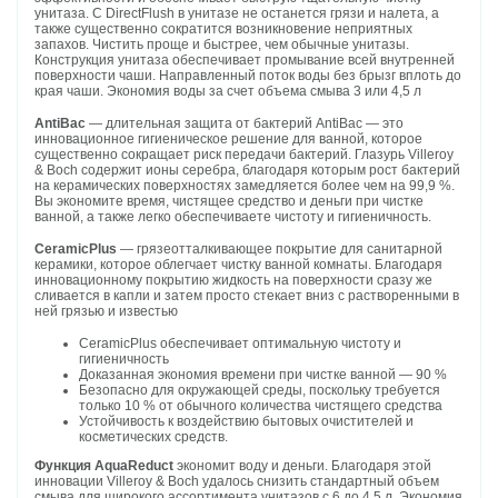
унитаза. С DirectFlush в унитазе не останется грязи и налета, а
также существенно сократится возникновение неприятных
запахов. Чистить проще и быстрее, чем обычные унитазы.
Конструкция унитаза обеспечивает промывание всей внутренней
поверхности чаши. Направленный поток воды без брызг вплоть до
края чаши. Экономия воды за счет объема смыва 3 или 4,5 л
AntiBac
— длительная защита от бактерий AntiBac — это
инновационное гигиеническое решение для ванной, которое
существенно сокращает риск передачи бактерий. Глазурь Villeroy
& Boch содержит ионы серебра, благодаря которым рост бактерий
на керамических поверхностях замедляется более чем на 99,9 %.
Вы экономите время, чистящее средство и деньги при чистке
ванной, а также легко обеспечиваете чистоту и гигиеничность.
CeramicPlus
— грязеотталкивающее покрытие для санитарной
керамики, которое облегчает чистку ванной комнаты. Благодаря
инновационному покрытию жидкость на поверхности сразу же
сливается в капли и затем просто стекает вниз с растворенными в
ней грязью и известью
CeramicPlus обеспечивает оптимальную чистоту и
гигиеничность
Доказанная экономия времени при чистке ванной — 90 %
Безопасно для окружающей среды, поскольку требуется
только 10 % от обычного количества чистящего средства
Устойчивость к воздействию бытовых очистителей и
косметических средств.
Функция AquaReduct
экономит воду и деньги. Благодаря этой
инновации Villeroy & Boch удалось снизить стандартный объем
смыва для широкого ассортимента унитазов с 6 до 4,5 л. Экономия