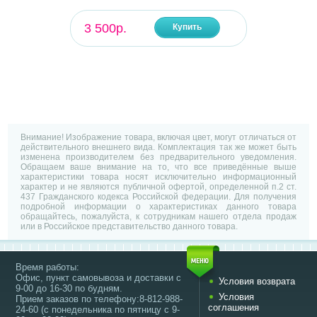
3 500р.
Купить
Внимание! Изображение товара, включая цвет, могут отличаться от
действительного внешнего вида. Комплектация так же может быть
изменена производителем без предварительного уведомления.
Обращаем ваше внимание на то, что все приведённые выше
характеристики товара носят исключительно информационный
характер и не являются публичной офертой, определенной п.2 ст.
437 Гражданского кодекса Российской федерации. Для получения
подробной информации о характеристиках данного товара
обращайтесь, пожалуйста, к сотрудникам нашего отдела продаж
или в Российское представительство данного товара.
Время работы:
Офис, пункт самовывоза и доставки с
Условия возврата
9-00 до 16-30 по будням.
Условия
Прием заказов по телефону:8-812-988-
соглашения
24-60 (с понедельника по пятницу с 9-