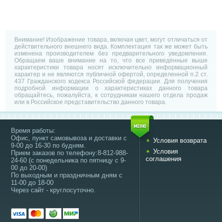
Внимание! Изображение товара, включая цвет, могут отличаться от
действительного внешнего вида. Комплектация так же может быть
изменена производителем без предварительного уведомления.
Обращаем ваше внимание на то, что все приведённые выше
характеристики товара носят исключительно информационный
характер и не являются публичной офертой, определенной п.2 ст.
437 Гражданского кодекса Российской федерации. Для получения
подробной информации о характеристиках данного товара
обращайтесь, пожалуйста, к сотрудникам нашего отдела продаж
или в Российское представительство данного товара.
Время работы:
Офис, пункт самовывоза и доставки с
Условия возврата
9-00 до 16-30 по будням.
Условия
Прием заказов по телефону:8-812-988-
соглашения
24-60 (с понедельника по пятницу с 9-
00 до 20-00)
По выходным и праздничным дням с
11-00 до 18-00
Через сайт - круглосуточно.