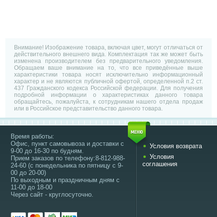
Внимание! Изображение товара, включая цвет, могут отличаться от
действительного внешнего вида. Комплектация так же может быть
изменена производителем без предварительного уведомления.
Обращаем ваше внимание на то, что все приведённые выше
характеристики товара носят исключительно информационный
характер и не являются публичной офертой, определенной п.2 ст.
437 Гражданского кодекса Российской федерации. Для получения
подробной информации о характеристиках данного товара
обращайтесь, пожалуйста, к сотрудникам нашего отдела продаж
или в Российское представительство данного товара.
Время работы:
Офис, пункт самовывоза и доставки с
Условия возврата
9-00 до 16-30 по будням.
Условия
Прием заказов по телефону:8-812-988-
соглашения
24-60 (с понедельника по пятницу с 9-
00 до 20-00)
По выходным и праздничным дням с
11-00 до 18-00
Через сайт - круглосуточно.