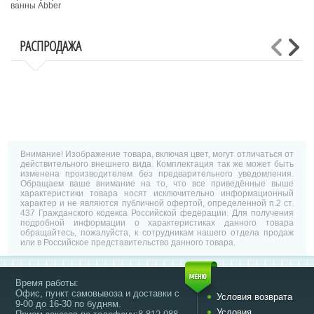
ванны Abber
РАСПРОДАЖА
Внимание! Изображение товара, включая цвет, могут отличаться от
действительного внешнего вида. Комплектация так же может быть
изменена производителем без предварительного уведомления.
Обращаем ваше внимание на то, что все приведённые выше
характеристики товара носят исключительно информационный
характер и не являются публичной офертой, определенной п.2 ст.
437 Гражданского кодекса Российской федерации. Для получения
подробной информации о характеристиках данного товара
обращайтесь, пожалуйста, к сотрудникам нашего отдела продаж
или в Российское представительство данного товара.
Время работы:
Офис, пункт самовывоза и доставки с
Условия возврата
9-00 до 16-30 по будням.
Условия