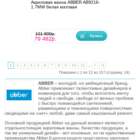
Акриловая ванна ABBER AB9216-
1.7MW белая матовая
101 900р.
79 482р.
1
2
3
4
5
6
7
8
9
10
11
....
>
>|
Показано с 1 по 12 из 157 (страниц: 14)
ABBER
– молодой, но амбициозный бренд.
Abber привлекает талантливых дизайнеров и
инженеров для того, чтобы воплотить мечту
людей о свободе, свободе от вечных проблем
с быстро ломающейся сантехникой,
ржавеющими и темнеющими поверхностями,
сводящими на «нет» любой, даже самый изысканный ремонт.
Основной продукцией Abber на данный момент являются
отдельностоящие акриловые ванны. Качество продукции, а
так же уникальный дизайн - вот основные, но не единственные
преимущества Abber.
В данном разделе представлены акриловые