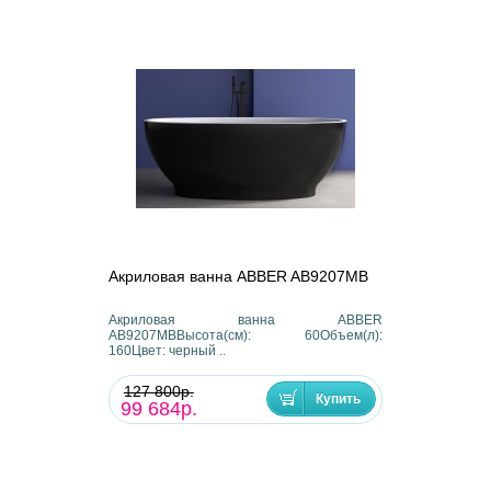
Акриловая ванна ABBER AB9207MB
Акриловая ванна ABBER
AB9207MBВысота(см): 60Объем(л):
160Цвет: черный ..
127 800р.
99 684р.