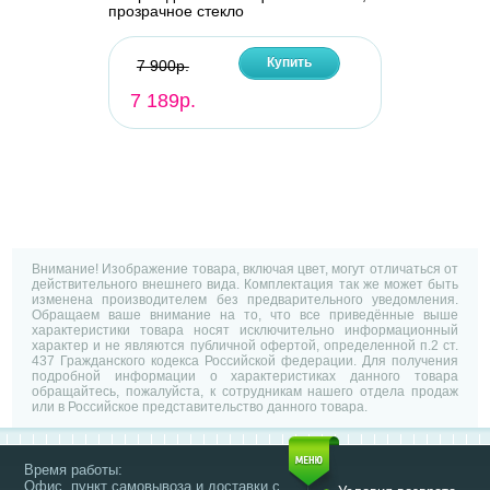
прозрачное стекло
Купить
7 900р.
7 189р.
Внимание! Изображение товара, включая цвет, могут отличаться от
действительного внешнего вида. Комплектация так же может быть
изменена производителем без предварительного уведомления.
Обращаем ваше внимание на то, что все приведённые выше
характеристики товара носят исключительно информационный
характер и не являются публичной офертой, определенной п.2 ст.
437 Гражданского кодекса Российской федерации. Для получения
подробной информации о характеристиках данного товара
обращайтесь, пожалуйста, к сотрудникам нашего отдела продаж
или в Российское представительство данного товара.
Время работы:
Офис, пункт самовывоза и доставки с