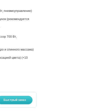
 Вт, пневмоуправление)
унок (рекомендуется
)
сор 700 Вт,
ро и спинного массажа)
сацией цвета) (+10