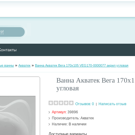
о!
Контакты
»
»
ые ванны
Акватек
Ванна Акватек Вега 170х105 VEG170-0000077 акрил угловая
Ванна Акватек Вега 170х
угловая
Отзывов: 0
Написать отзыв
|
Артикул:
39896
Производитель:
Акватек
Наличие:
В наличии
Доступные варианты