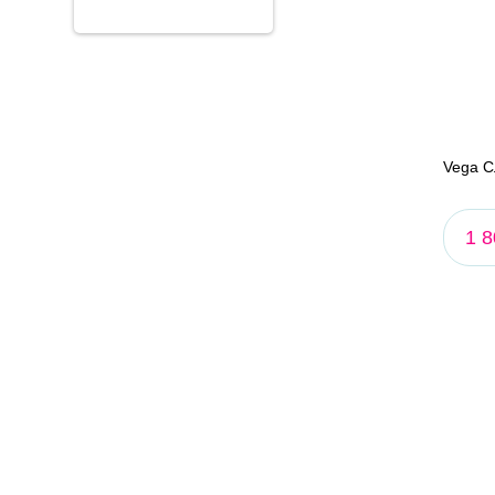
Vega С
1 8