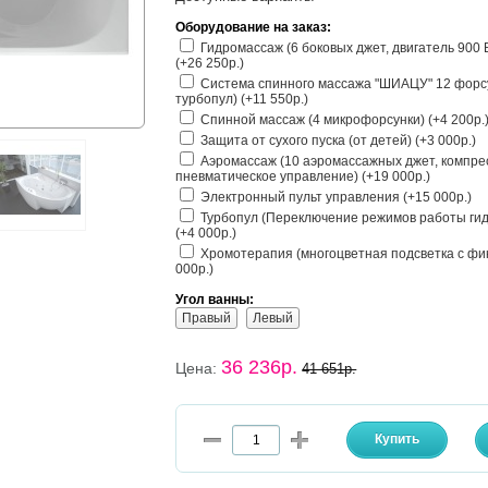
Оборудование на заказ:
Гидромассаж (6 боковых джет, двигатель 900
(+26 250р.)
Система спинного массажа "ШИАЦУ" 12 форс
турбопул) (+11 550р.)
Спинной массаж (4 микрофорсунки) (+4 200р.
Защита от сухого пуска (от детей) (+3 000р.)
Аэромассаж (10 аэромассажных джет, компрес
пневматическое управление) (+19 000р.)
Электронный пульт управления (+15 000р.)
Турбопул (Переключение режимов работы гид
(+4 000р.)
Хромотерапия (многоцветная подсветка с фик
000р.)
Угол ванны:
Правый
Левый
36 236р.
Цена:
41 651р.