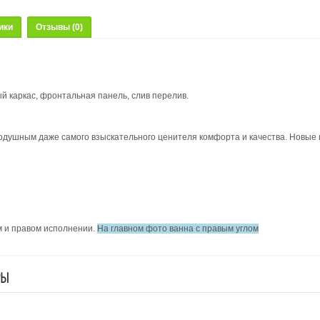
ики
Отзывы (0)
й каркас, фронтальная панель, слив перелив.
нодушным даже самого взыскательного ценителя комфорта и качества. Новые
м и правом исполнении.
На главном фото ванна с правым углом
РЫ