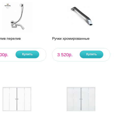
лив перелив
Ручки хромированные
00р.
3 520р.
Купить
Купить