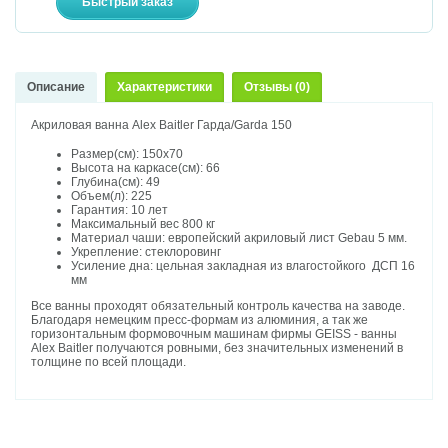
Описание
Характеристики
Отзывы (0)
Акриловая ванна Alex Baitler Гарда/Garda 150
Размер(см): 150х70
Высота на каркасе(см): 66
Глубина(см): 49
Объем(л): 225
Гарантия: 10 лет
Максимальный вес 800 кг
Материал чаши: европейский акриловый лист Gebau 5 мм.
Укрепление: стеклоровинг
Усиление дна: цельная закладная из влагостойкого ДСП 16
мм
Все ванны проходят обязательный контроль качества на заводе.
Благодаря немецким пресс-формам из алюминия, а так же
горизонтальным формовочным машинам фирмы GEISS - ванны
Alex Baitler получаются ровными, без значительных изменений в
толщине по всей площади.