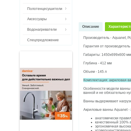
Полотенцесушители
Аксессуары
Описание
Характерист
Водонагреватели
Производитель - Aquanet, Р
Спецпредложение
Гарантия от производитель 
Габариты: 1450х699х600 м
Глубина - 412 мм
Объем - 145 л
Комплектация: акриловая в
Особенности модели ванны B
ванной и не обязательно н
Ванны выдерживают нагрузк
Акриловые ванны Aquanet - 
анатомически прави
качественный 100% 
эргономичная высок
усовершенствованная