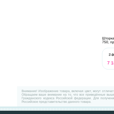
Шторка
750, п
7 9
7 1
Внимание! Изображение товара, включая цвет, могут отлича
Обращаем ваше внимание на то, что все приведённые выше 
Гражданского кодекса Российской федерации. Для получен
Российское представительство данного товара.