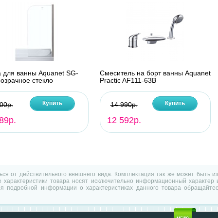
 для ванны Aquanet SG-
Смеситель на борт ванны Aquanet
розрачное стекло
Practic AF111-63B
Купить
Купить
00р.
14 990р.
89р.
12 592р.
ться от действительного внешнего вида. Комплектация так же может быть 
характеристики товара носят исключительно информационный характер и
ия подробной информации о характеристиках данного товара обращайтес