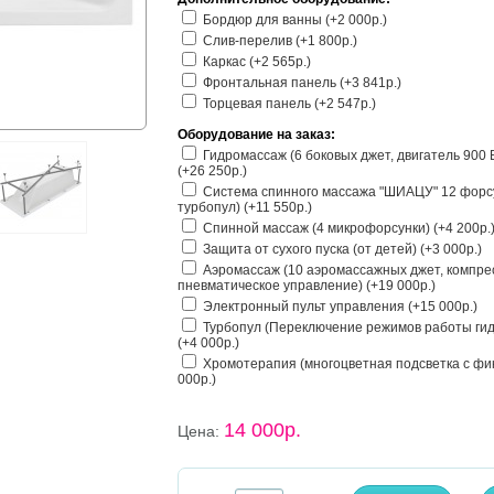
Бордюр для ванны (+2 000р.)
Слив-перелив (+1 800р.)
Каркас (+2 565р.)
Фронтальная панель (+3 841р.)
Торцевая панель (+2 547р.)
Оборудование на заказ:
Гидромассаж (6 боковых джет, двигатель 900
(+26 250р.)
Система спинного массажа "ШИАЦУ" 12 форс
турбопул) (+11 550р.)
Спинной массаж (4 микрофорсунки) (+4 200р.
Защита от сухого пуска (от детей) (+3 000р.)
Аэромассаж (10 аэромассажных джет, компрес
пневматическое управление) (+19 000р.)
Электронный пульт управления (+15 000р.)
Турбопул (Переключение режимов работы гид
(+4 000р.)
Хромотерапия (многоцветная подсветка с фик
000р.)
14 000р.
Цена: