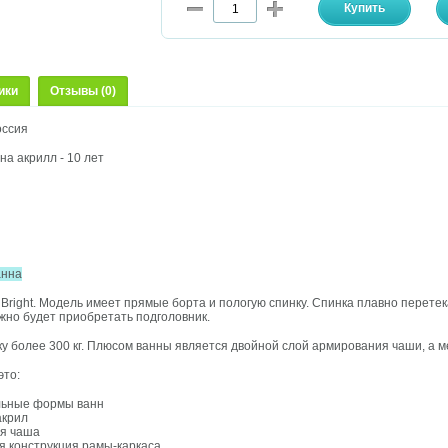
ики
Отзывы (0)
оссия
на акрилл - 10 лет
м
анна
right. Модель имеет прямые борта и пологую спинку. Спинка плавно перетека
ужно будет приобретать подголовник.
у более 300 кг. Плюсом ванны является двойной слой армирования чаши, а м
это:
льные формы ванн
акрил
ая чаша
 конструкция рамы-каркаса