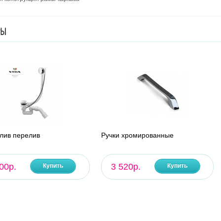
РЫ
лив перелив
Ручки хромированные
00р.
3 520р.
Купить
Купить