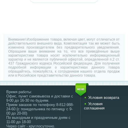
Внимание! Изображение товара, включая цвет, могут отличаться от
действительного внешнего вида. Комплектация так же может быть
изменена производителем без предварительного уведомления.
Обращаем ваше внимание на то, что все приведённые выше
характеристики товара носят исключительно информационный
характер и не являются публичной офертой, определенной п.2 ст.
437 Гражданского кодекса Российской федерации. Для получения
подробной информации о характеристиках данного товара
обращайтесь, пожалуйста, к сотрудникам нашего отдела продаж
или в Российское представительство данного товара.
Время работы:
Офис, пункт самовывоза и доставки с
Условия возврата
9-00 до 16-30 по будням.
Условия
Прием заказов по телефону:8-812-988-
соглашения
24-60 (с понедельника по пятницу с 9-
00 до 20-00)
По выходным и праздничным дням с
11-00 до 18-00
Через сайт - круглосуточно.