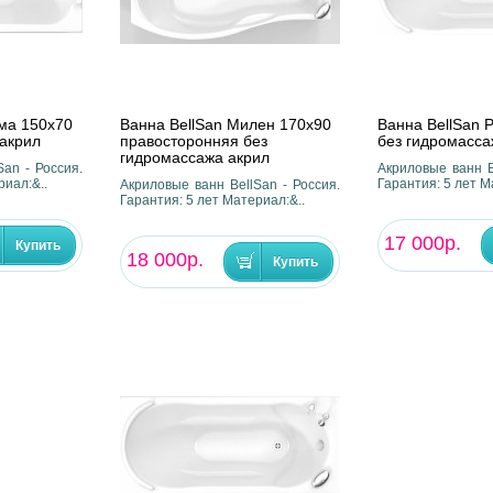
ма 150х70
Ванна BellSan Милен 170х90
Ванна BellSan 
 акрил
правосторонняя без
без гидромасса
гидромассажа акрил
an - Россия.
Акриловые ванн B
риал:&..
Гарантия: 5 лет М
Акриловые ванн BellSan - Россия.
Гарантия: 5 лет Материал:&..
17 000р.
18 000р.