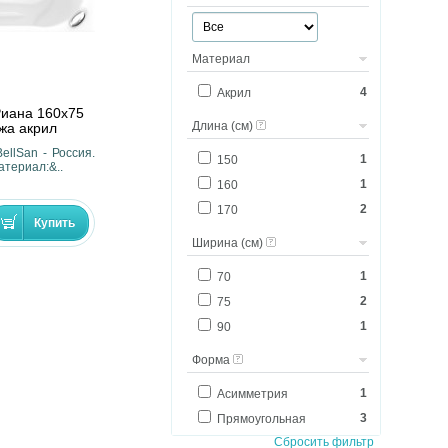
Материал
4
Акрил
Риана 160х75
Длина (см)
жа акрил
ellSan - Россия.
1
150
атериал:&..
1
160
2
170
Ширина (см)
1
70
2
75
1
90
Форма
1
Асимметрия
3
Прямоугольная
Сбросить фильтр