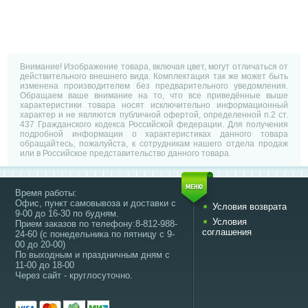
Внимание! Изображение товара, включая цвет, могут отличаться от
действительного внешнего вида. Комплектация так же может быть
изменена производителем без предварительного уведомления.
Обращаем ваше внимание на то, что все приведённые выше
характеристики товара носят исключительно информационный
характер и не являются публичной офертой, определенной п.2 ст.
437 Гражданского кодекса Российской федерации. Для получения
подробной информации о характеристиках данного товара
обращайтесь, пожалуйста, к сотрудникам нашего отдела продаж
или в Российское представительство данного товара.
Время работы:
Офис, пункт самовывоза и доставки с
Условия возврата
9-00 до 16-30 по будням.
Условия
Прием заказов по телефону:8-812-988-
соглашения
24-60 (с понедельника по пятницу с 9-
00 до 20-00)
По выходным и праздничным дням с
11-00 до 18-00
Через сайт - круглосуточно.