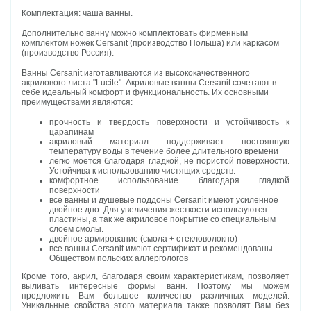
Комплектация: чаша ванны.
Дополнительно ванну можно комплектовать фирменным
комплектом ножек Cersanit (производство Польша) или каркасом
(производство Россия).
Ванны Cersanit изготавливаются из высококачественного
акрилового листа "Lucite". Акриловые ванны Cersanit сочетают в
себе идеальный комфорт и функциональность. Их основными
преимуществами являются:
прочность и твердость поверхности и устойчивость к
царапинам
акриловый материал
поддерживает постоянную
температуру воды в течение более длительного времени
легко моется благодаря гладкой, не пористой поверхности.
Устойчива к использованию чистящих средств.
комфортное использование благодаря гладкой
поверхности
все ванны и душевые поддоны Cersanit имеют усиленное
двойное дно.
Для увеличения жесткости
используются
пластины, а так же акриловое покрытие со специальным
слоем смолы.
двойное армирование (смола + стекловолокно)
все ванны Cersanit имеют сертификат и рекомендованы
Обществом польских аллергологов
Кроме того, акрил, благодаря своим характеристикам, позволяет
выливать интересные формы ванн. Поэтому мы можем
предложить Вам большое количество различных моделей.
Уникальные свойства этого материала также позволят Вам без