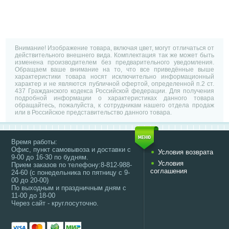
Внимание! Изображение товара, включая цвет, могут отличаться от
действительного внешнего вида. Комплектация так же может быть
изменена производителем без предварительного уведомления.
Обращаем ваше внимание на то, что все приведённые выше
характеристики товара носят исключительно информационный
характер и не являются публичной офертой, определенной п.2 ст.
437 Гражданского кодекса Российской федерации. Для получения
подробной информации о характеристиках данного товара
обращайтесь, пожалуйста, к сотрудникам нашего отдела продаж
или в Российское представительство данного товара.
Время работы:
Офис, пункт самовывоза и доставки с
Условия возврата
9-00 до 16-30 по будням.
Условия
Прием заказов по телефону:8-812-988-
соглашения
24-60 (с понедельника по пятницу с 9-
00 до 20-00)
По выходным и праздничным дням с
11-00 до 18-00
Через сайт - круглосуточно.