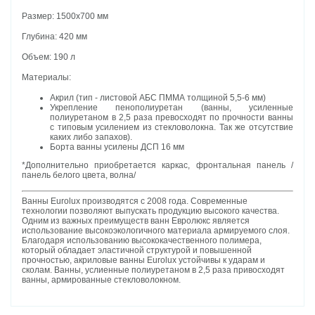
Размер: 1500х700 мм
Глубина: 420 мм
Объем: 190 л
Материалы:
Акрил (тип - листовой АБС ПММА толщиной 5,5-6 мм)
Укрепление пенополиуретан (ванны, усиленные
полиуретаном в 2,5 раза превосходят по прочности ванны
с типовым усилением из стекловолокна. Так же отсутствие
каких либо запахов).
Борта ванны усилены ДСП 16 мм
*Дополнительно приобретается каркас, фронтальная панель /
панель белого цвета, волна/
Ванны Eurolux производятся с 2008 года. Современные
технологии позволяют выпускать продукцию высокого качества.
Одним из важных преимуществ ванн Евролюкс является
использование высокоэкологичного материала армируемого слоя.
Благодаря использованию высококачественного полимера,
который обладает эластичной структурой и повышенной
прочностью, акриловые ванны Eurolux устойчивы к ударам и
сколам. Ванны, услиенные полиуретаном в 2,5 раза привосходят
ванны, армированные стекловолокном.