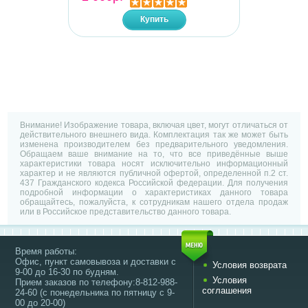
Купить
Внимание! Изображение товара, включая цвет, могут отличаться от
действительного внешнего вида. Комплектация так же может быть
изменена производителем без предварительного уведомления.
Обращаем ваше внимание на то, что все приведённые выше
характеристики товара носят исключительно информационный
характер и не являются публичной офертой, определенной п.2 ст.
437 Гражданского кодекса Российской федерации. Для получения
подробной информации о характеристиках данного товара
обращайтесь, пожалуйста, к сотрудникам нашего отдела продаж
или в Российское представительство данного товара.
Время работы:
Офис, пункт самовывоза и доставки с
Условия возврата
9-00 до 16-30 по будням.
Условия
Прием заказов по телефону:8-812-988-
соглашения
24-60 (с понедельника по пятницу с 9-
00 до 20-00)