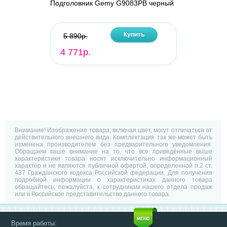
Подголовник Gemy G9083PB черный
Купить
5 890р.
4 771р.
Внимание! Изображение товара, включая цвет, могут отличаться от
действительного внешнего вида. Комплектация так же может быть
изменена производителем без предварительного уведомления.
Обращаем ваше внимание на то, что все приведённые выше
характеристики товара носят исключительно информационный
характер и не являются публичной офертой, определенной п.2 ст.
437 Гражданского кодекса Российской федерации. Для получения
подробной информации о характеристиках данного товара
обращайтесь, пожалуйста, к сотрудникам нашего отдела продаж
или в Российское представительство данного товара.
Время работы: