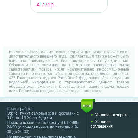
4 771р.
Внимание! Изображение товара, включая цвет, могут отличаться от
действительного внешнего вида. Комплектация так же может быть
изменена производителем без предварительного уведомления.
Обращаем ваше внимание на то, что все приведённые выше
характеристики товара носят исключительно информационный
характер и не являются публичной офертой, определенной п.2 ст.
437 Гражданского кодекса Российской федерации. Для получения
подробной информации о характеристиках данного товара
обращайтесь, пожалуйста, к сотрудникам нашего отдела продаж
или в Российское представительство данного товара.
Время работы:
Офис, пункт самовывоза и доставки с
Условия возврата
9-00 до 16-30 по будням.
Условия
Прием заказов по телефону:8-812-988-
соглашения
24-60 (с понедельника по пятницу с 9-
00 до 20-00)
По выходным и праздничным дням с