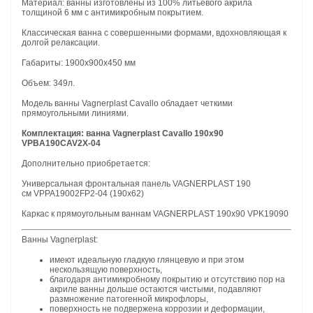
Материал: ванны изготовлены из 100% литьевого акрила
толщиной 6 мм с антимикробным покрытием.
Классическая ванна с совершенными формами, вдохновляющая к
долгой релаксации.
Габариты: 1900х900х450 мм
Объем: 349л.
Модель ванны Vagnerplast Cavallo обладает четкими
прямоугольными линиями.
Комплектация: ванна Vagnerplast Cavallo 190х90
VPBA190CAV2X-04
Дополнительно приобретается:
Универсальная фронтальная панель VAGNERPLAST 190
см VPPA19002FP2-04 (190х62)
Каркас к прямоугольным ваннам VAGNERPLAST 190x90 VPK19090
Ванны Vagnerplast:
имеют идеальную гладкую глянцевую и при этом
нескользящую поверхность,
благодаря антимикробному покрытию и отсутствию пор на
акриле ванны дольше остаются чистыми, подавляют
размножение патогенной микрофлоры,
поверхность не подвержена коррозии и деформации,