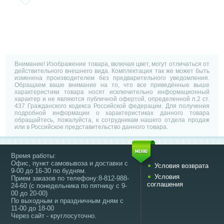
Внимание! Изображение товара, включая цвет, могут отличаться от
действительного внешнего вида. Комплектация так же может быть
изменена производителем без предварительного уведомления.
Обращаем ваше внимание на то, что все приведённые выше
характеристики товара носят исключительно информационный
характер и не являются публичной офертой, определенной п.2 ст.
437 Гражданского кодекса Российской федерации. Для получения
подробной информации о характеристиках данного товара
обращайтесь, пожалуйста, к сотрудникам нашего отдела продаж
или в Российское представительство данного товара.
Время работы:
Офис, пункт самовывоза и доставки с
Условия возврата
9-00 до 16-30 по будням.
Условия
Прием заказов по телефону:8-812-988-
соглашения
24-60 (с понедельника по пятницу с 9-
00 до 20-00)
По выходным и праздничным дням с
11-00 до 18-00
Через сайт - круглосуточно.