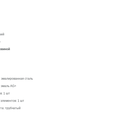
кий
е
ковиной
: эмалированная сталь
:
эмаль AG+
в: 1 шт
 элементов: 1 шт
та: трубчатый