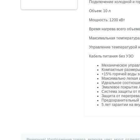
Подключение холодной и го
Объем: 10 л
Мощность: 1200 кВт
Время нагрева всего объема
Максимальная температура
Управление температурой на
Кабель питания без УЗО
Механическое управ
Компактные размер
+15% горячей воды з
Максимально легкая 
Идеальное соотноше
Эмалевое покрытие 
Система защиты от 
Защита от перегрева
Предохранительный 
5 лет гарантии на вн
Внимание! Изображение товара, включая цвет, могут отлича