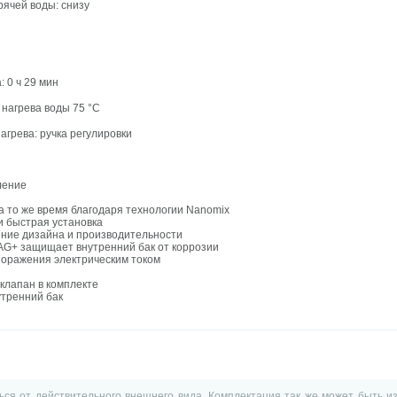
рячей воды: снизу
: 0 ч 29 мин
 нагрева воды 75
°С
грева: ручка регулировки
ление
ы
а то же время благодаря технологии Nanomix
и быстрая установка
ние дизайна и производительности
AG+ защищает внутренний бак от коррозии
поражения электрическим током
клапан в комплекте
утренний бак
ться от действительного внешнего вида. Комплектация так же может быть 